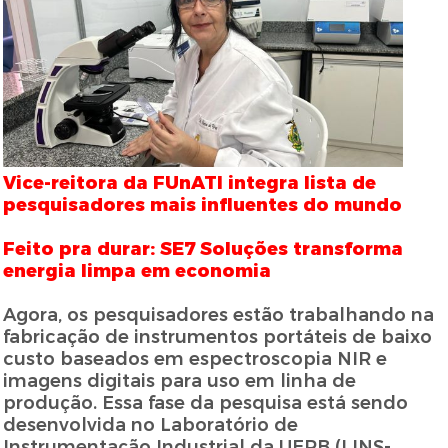
Vice-reitora da FUnATI integra lista de
pesquisadores mais influentes do mundo
Feito pra durar: SE7 Soluções transforma
energia limpa em economia
Agora, os pesquisadores estão trabalhando na
fabricação de instrumentos portáteis de baixo
custo baseados em espectroscopia NIR e
imagens digitais para uso em linha de
produção. Essa fase da pesquisa está sendo
desenvolvida no Laboratório de
Instrumentação Industrial da UEPB (LINS-