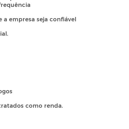
frequência
 a empresa seja confiável
al.
ogos
 tratados como renda.