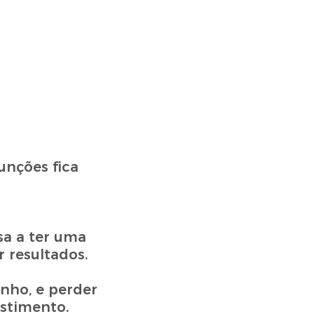
unções fica
sa a ter uma
 resultados.
nho, e perder
estimento.