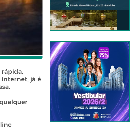
 rápida,
nternet, já é
asa.
 qualquer
line