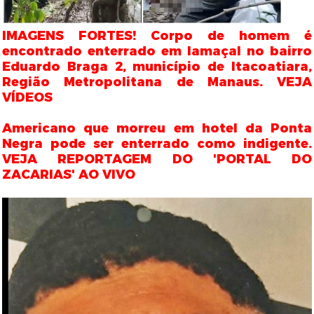
IMAGENS FORTES! Corpo de homem é
encontrado enterrado em lamaçal no bairro
Eduardo Braga 2, município de Itacoatiara,
Região Metropolitana de Manaus. VEJA
VÍDEOS
Americano que morreu em hotel da Ponta
Negra pode ser enterrado como indigente.
VEJA REPORTAGEM DO 'PORTAL DO
ZACARIAS' AO VIVO