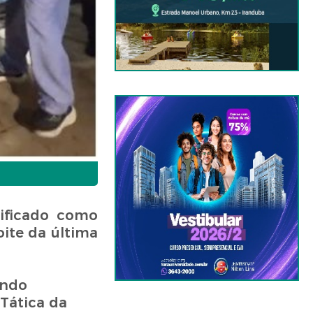
ificado como
oite da última
endo
Tática da