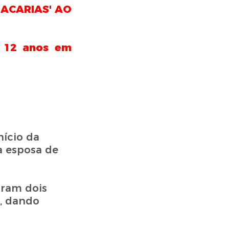
ZACARIAS' AO
e 12 anos em
nício da
a esposa de
tram dois
a, dando