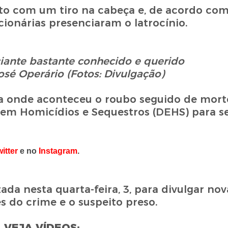
alto com um tiro na cabeça e, de acordo co
ncionárias presenciaram o latrocínio.
ciante bastante conhecido e
querido
osé Operário (Fotos: Divulgação)
 onde aconteceu o roubo seguido de morte
 em Homicídios e Sequestros (DEHS) para s
itter
e no
Instagram
.
ada nesta quarta-feira, 3, para divulgar nov
s do crime e o suspeito preso.
VEJA VÍDEOS: