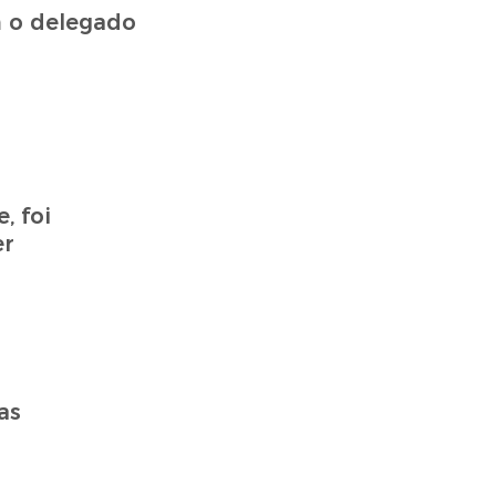
m o delegado
, foi
er
as