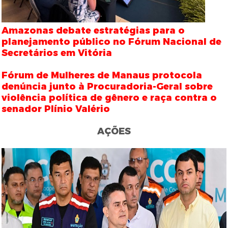
Amazonas debate estratégias para o
planejamento público no Fórum Nacional de
Secretários em Vitória
Fórum de Mulheres de Manaus protocola
denúncia junto à Procuradoria-Geral sobre
violência política de gênero e raça contra o
senador Plínio Valério
AÇÕES