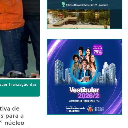
scentralização das
tiva de
s para a
º núcleo