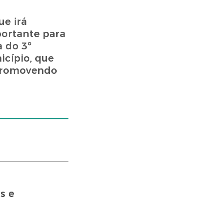
ue irá
portante para
a do 3º
icípio, que
 promovendo
s e