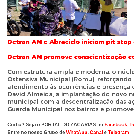
Detran-AM e Abraciclo iniciam pit stop 
Detran-AM promove conscientização co
Com estrutura ampla e moderna, o núcleo
Ostensiva Municipal (Romu), reforçando
atendimento às ocorrências e presença 
David Almeida, a implantação do novo n
municipal com a descentralização das a
Guarda Municipal nos bairros e promov
Curtiu? Siga o PORTAL DO ZACARIAS no
Facebook
,
Tw
Entre no nosso Grupo de
WhatApp
,
Canal
e
Telegram