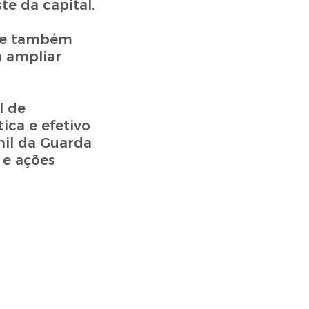
te da capital.
s e também
a ampliar
.
l de
ica e efetivo
nil da Guarda
 e ações