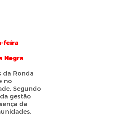
-feira
a Negra
as da Ronda
e no
dade. Segundo
 da gestão
esença da
munidades.