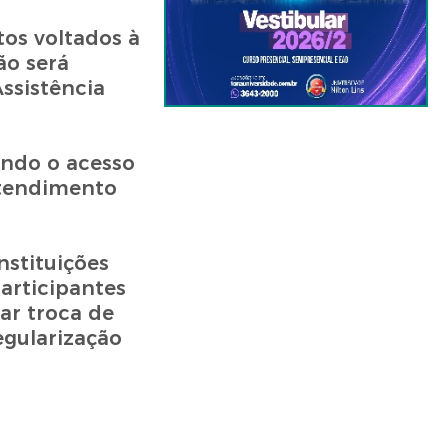
os voltados à
ão será
Assistência
ando o acesso
atendimento
stituições
articipantes
zar troca de
egularização