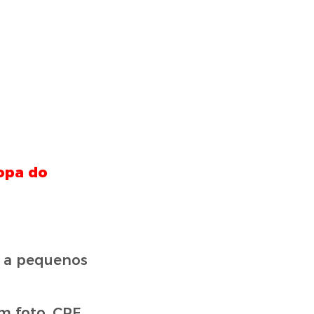
Copa do
o a pequenos
 foto, CPF,