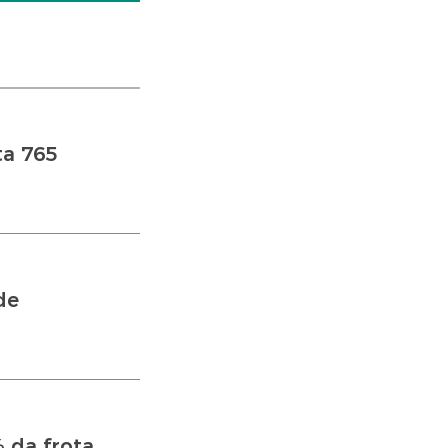
a 765
de
 da frota