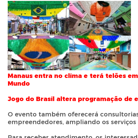
Manaus entra no clima e terá telões em 
Mundo
Jogo do Brasil altera programação de 
O evento também oferecerá consultorias
empreendedores, ampliando os serviços 
Para receber atendimento, os interessa