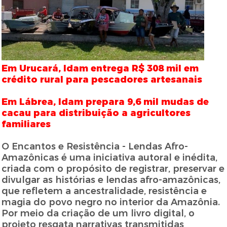
Em Urucará, Idam entrega R$ 308 mil em
crédito rural para pescadores artesanais
Em Lábrea, Idam prepara 9,6 mil mudas de
cacau para distribuição a agricultores
familiares
O Encantos e Resistência - Lendas Afro-
Amazônicas é uma iniciativa autoral e inédita,
criada com o propósito de registrar, preservar e
divulgar as histórias e lendas afro-amazônicas,
que refletem a ancestralidade, resistência e
magia do povo negro no interior da Amazônia.
Por meio da criação de um livro digital, o
projeto resgata narrativas transmitidas