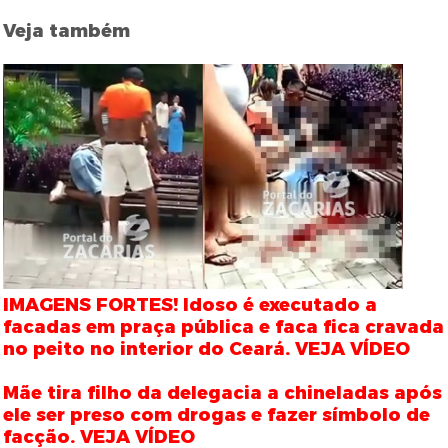
Veja também
IMAGENS FORTES! Idoso é executado a
facadas em praça pública e faca fica cravada
no peito no interior do Ceará. VEJA VÍDEO
Mãe tira filho da delegacia a chineladas após
ele ser preso com drogas e fazer símbolo de
facção. VEJA VÍDEO