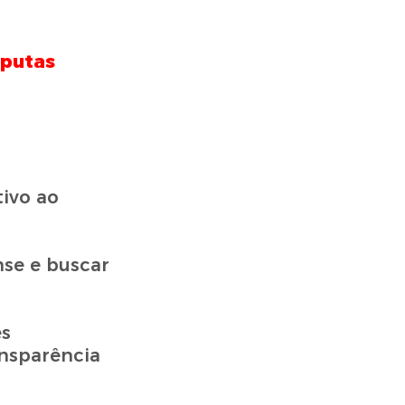
putas
tivo ao
se e buscar
es
ansparência