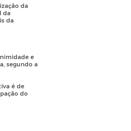
ização da
l da
is da
animidade e
a, segundo a
iva é de
ipação do