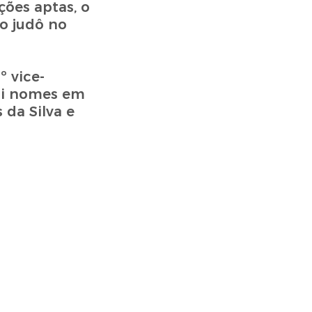
ões aptas, o
o judô no
 vice-
lui nomes em
 da Silva e