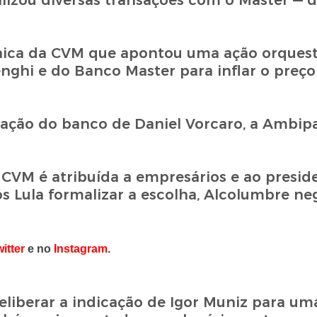
lizou diversas transações com o Master — de
cnica da CVM que apontou uma ação orquest
nghi e do Banco Master para inflar o preço
dação do banco de Daniel Vorcaro, a Ambipa
CVM é atribuída a empresários e ao presid
s Lula formalizar a escolha, Alcolumbre ne
itter
e no
Instagram
.
liberar a indicação de Igor Muniz para uma