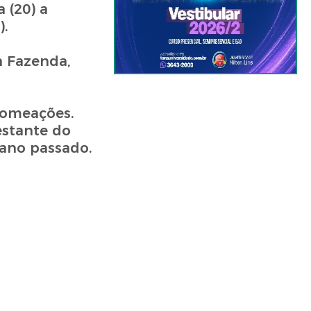
 (20) a
).
a Fazenda,
nomeações.
stante do
 ano passado.