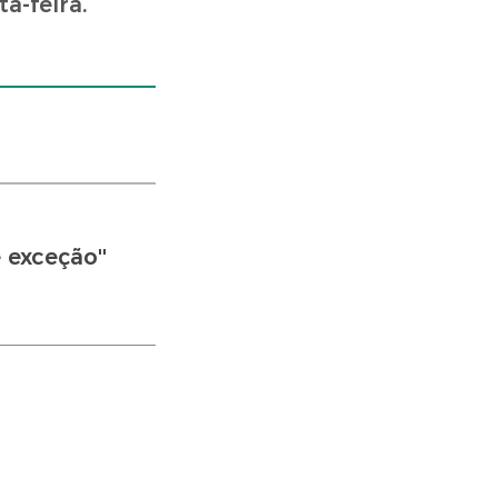
a-feira.
 exceção''