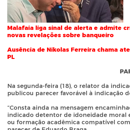
Malafaia liga sinal de alerta e admite cr
novas revelações sobre banqueiro
Ausência de Nikolas Ferreira chama at
PL
PA
Na segunda-feira (18), o relator da ind
publicou parecer favorável à indicação d
“Consta ainda na mensagem encaminhada
indicado detentor de idoneidade moral e 
ou formação acadêmica compatível com o 
parecer de Eduardo Braga.