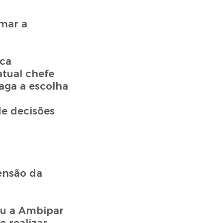
rmar a
oca
tual chefe
aga a escolha
e decisões
pensão da
ou a Ambipar