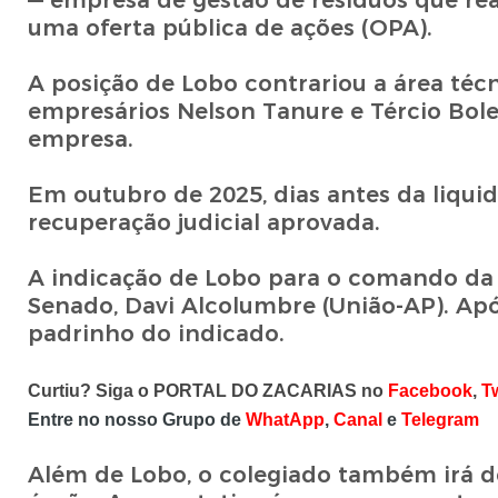
— empresa de gestão de resíduos que rea
uma oferta pública de ações (OPA).
A posição de Lobo contrariou a área té
empresários Nelson Tanure e Tércio Bole
empresa.
Em outubro de 2025, dias antes da liqui
recuperação judicial aprovada.
A indicação de Lobo para o comando da 
Senado, Davi Alcolumbre (União-AP). Apó
padrinho do indicado.
Curtiu? Siga o PORTAL DO ZACARIAS no
Facebook
,
Tw
Entre no nosso Grupo de
WhatApp
,
Canal
e
Telegram
Além de Lobo, o colegiado também irá de