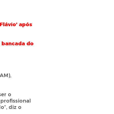
 Flávio' após
m bancada do
-AM),
er o
profissional
”, diz o