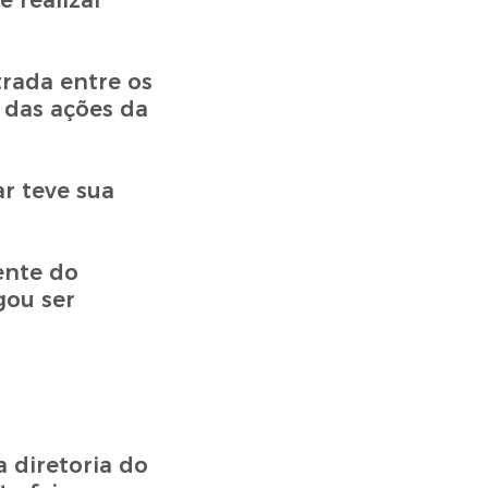
 realizar
rada entre os
 das ações da
r teve sua
ente do
gou ser
 diretoria do