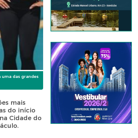
rá uma das grandes
ões mais
s do início
 na Cidade do
áculo.