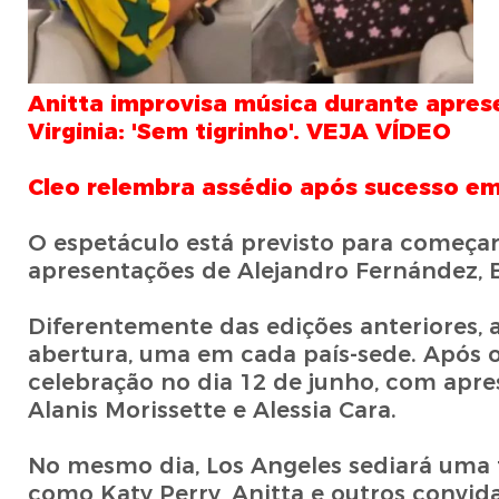
Anitta improvisa música durante apres
Virginia: 'Sem tigrinho'. VEJA VÍDEO
Cleo relembra assédio após sucesso em
O espetáculo está previsto para começar 
apresentações de Alejandro Fernández, Be
Diferentemente das edições anteriores, 
abertura, uma em cada país-sede. Após 
celebração no dia 12 de junho, com apre
Alanis Morissette e Alessia Cara.
No mesmo dia, Los Angeles sediará uma t
como Katy Perry, Anitta e outros convid