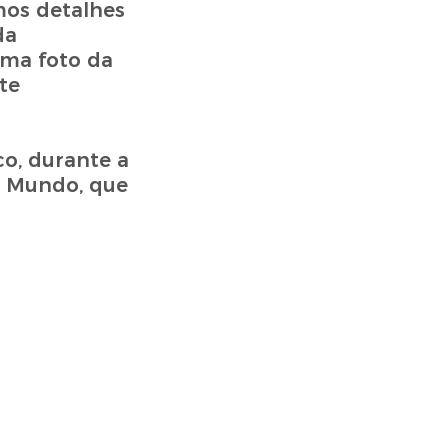
mos detalhes
da
ma foto da
te
co, durante a
o Mundo, que