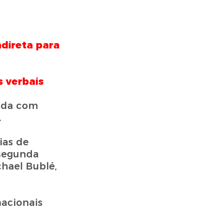
direta para
s verbais
inda com
.
ias de
 segunda
hael Bublé,
nacionais