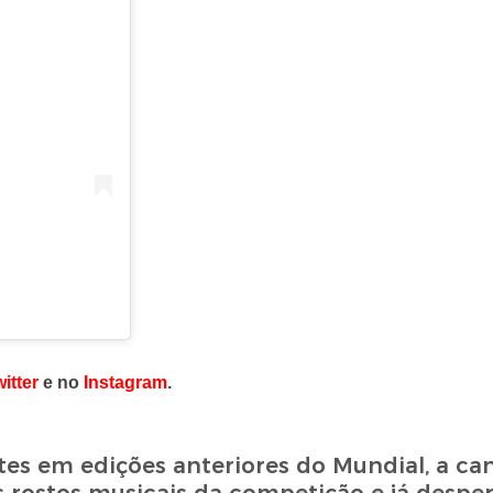
itter
e no
Instagram
.
es em edições anteriores do Mundial, a ca
s rostos musicais da competição e já despe