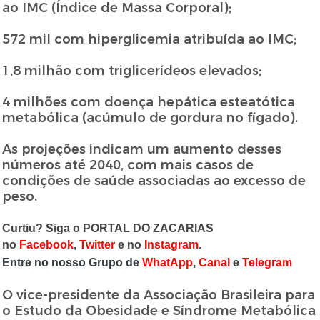
ao IMC (Índice de Massa Corporal);
572 mil com hiperglicemia atribuída ao IMC;
1,8 milhão com triglicerídeos elevados;
4 milhões com doença hepática esteatótica
metabólica (acúmulo de gordura no fígado).
As projeções indicam um aumento desses
números até 2040, com mais casos de
condições de saúde associadas ao excesso de
peso.
Curtiu? Siga o PORTAL DO ZACARIAS
no
Facebook
,
T
witter
e no
Instagram
.
Entre no nosso Grupo de
WhatApp
,
Canal
e
Telegram
O vice-presidente da Associação Brasileira para
o Estudo da Obesidade e Síndrome Metabólica