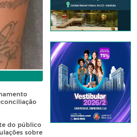
ionamento
econciliação
te do público
ulações sobre