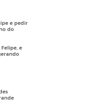
ipe e pedir
no do
Felipe, e
gerando
des
rande