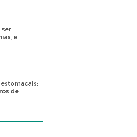
 ser
ias, e
 estomacais;
ros de