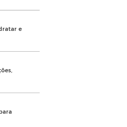
dratar e
ções,
para