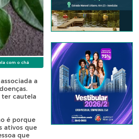
tela com o chá
 associada a
doenças.
ter cautela
ão é porque
s ativos que
essoa que