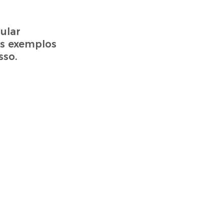
ular
uns exemplos
sso.