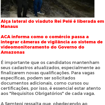
Alça lateral do viaduto Rei Pelé é liberada em
Manaus
ACA informa como o comércio passa a
integrar câmeras de vigilância ao sistema de
videomonitoramento do Governo do
Amazonas
É importante que os candidatos mantenham
seus cadastros atualizados, especialmente ao
finalizarem novas qualificações. Para vagas
específicas, podem ser solicitados
documentos adicionais, como cursos ou
certificações, por isso, é essencial estar atento
aos "Requisitos Obrigatórios" de cada vaga.
A Semtepi ressalta que, obedecendo ao