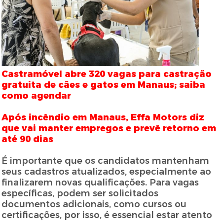
Castramóvel abre 320 vagas para castração
gratuita de cães e gatos em Manaus; saiba
como agendar
Após incêndio em Manaus, Effa Motors diz
que vai manter empregos e prevê retorno em
até 90 dias
É importante que os candidatos mantenham
seus cadastros atualizados, especialmente ao
finalizarem novas qualificações. Para vagas
específicas, podem ser solicitados
documentos adicionais, como cursos ou
certificações, por isso, é essencial estar atento