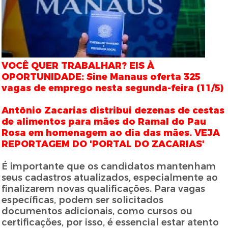
VOCÊ QUER TRABALHAR? EIS À
OPORTUNIDADE: Sine Manaus oferta 325
vagas de emprego nesta segunda-feira (11/5)
Antônio Zacarias distribui dezenas de cestas
de alimentos para mães do Ramal do Pau
Rosa em homenagem ao dia das mães. VEJA
REPORTAGEM DO 'PORTAL DO ZACARIAS'
É importante que os candidatos mantenham
seus cadastros atualizados, especialmente ao
finalizarem novas qualificações. Para vagas
específicas, podem ser solicitados
documentos adicionais, como cursos ou
certificações, por isso, é essencial estar atento