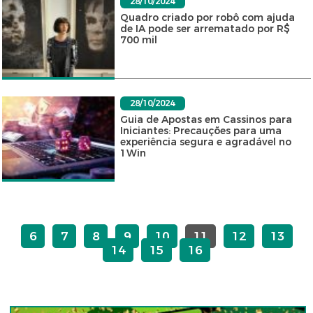
28/10/2024
Quadro criado por robô com ajuda
de IA pode ser arrematado por R$
700 mil
28/10/2024
Guia de Apostas em Cassinos para
Iniciantes: Precauções para uma
experiência segura e agradável no
1Win
6
7
8
9
10
11
12
13
14
15
16