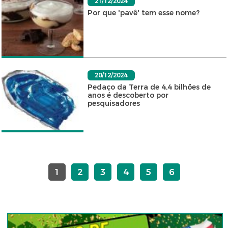
21/12/2024
Por que 'pavê' tem esse nome?
20/12/2024
Pedaço da Terra de 4,4 bilhões de
anos é descoberto por
pesquisadores
1
2
3
4
5
6