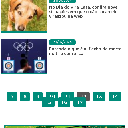
31/07/2024
No Dia do Vira-Lata, confira nove
situações em que o cão caramelo
viralizou na web
31/07/2024
Entenda o que é a 'flecha da morte'
no tiro com arco
7
8
9
10
11
12
13
14
15
16
17