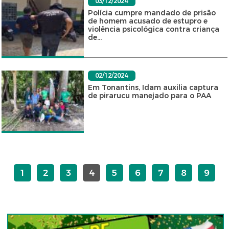
03/12/2024
Polícia cumpre mandado de prisão
de homem acusado de estupro e
violência psicológica contra criança
de...
02/12/2024
Em Tonantins, Idam auxilia captura
de pirarucu manejado para o PAA
1
2
3
4
5
6
7
8
9