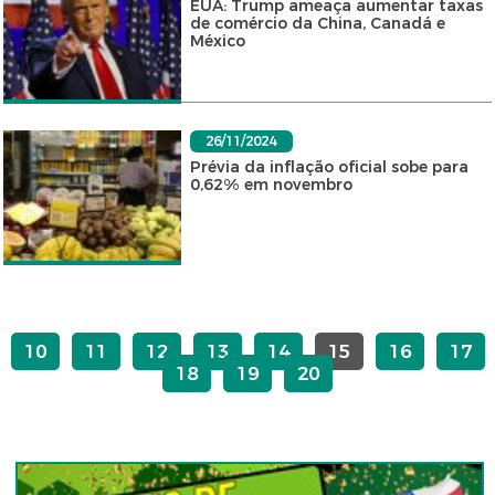
EUA: Trump ameaça aumentar taxas
de comércio da China, Canadá e
México
26/11/2024
Prévia da inflação oficial sobe para
0,62% em novembro
10
11
12
13
14
15
16
17
18
19
20