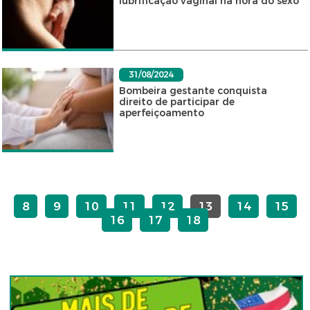
lubrificação vaginal na hora do sexo
31/08/2024
Bombeira gestante conquista
direito de participar de
aperfeiçoamento
8
9
10
11
12
13
14
15
16
17
18