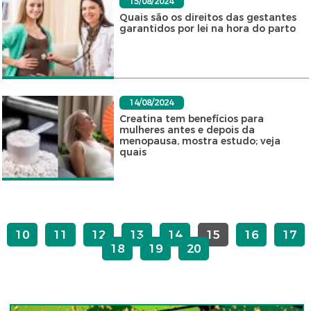
15/08/2024
Quais são os direitos das gestantes
garantidos por lei na hora do parto
14/08/2024
Creatina tem benefícios para
mulheres antes e depois da
menopausa, mostra estudo; veja
quais
10
11
12
13
14
15
16
17
18
19
20