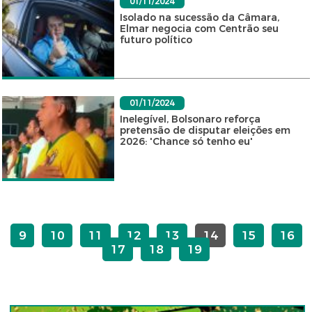
01/11/2024
Isolado na sucessão da Câmara,
Elmar negocia com Centrão seu
futuro político
01/11/2024
Inelegível, Bolsonaro reforça
pretensão de disputar eleições em
2026: 'Chance só tenho eu'
9
10
11
12
13
14
15
16
17
18
19