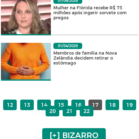
01/04/2026
Mulher na Flórida recebe R$ 73
milhões após ingerir sorvete com
pregos
01/04/2026
Membros de família na Nova
Zelândia decidem retirar o
estômago
12
13
14
15
16
17
18
19
20
21
22
[+] BIZARRO