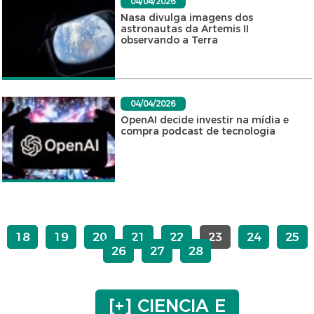
04/04/2026
Nasa divulga imagens dos
astronautas da Artemis II
observando a Terra
04/04/2026
OpenAI decide investir na mídia e
compra podcast de tecnologia
18
19
20
21
22
23
24
25
26
27
28
[+] CIENCIA E