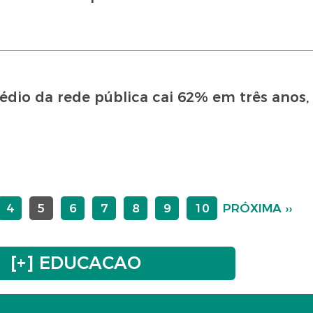
dio da rede pública cai 62% em três anos,
4
5
6
7
8
9
10
PRÓXIMA ››
[+] EDUCACAO