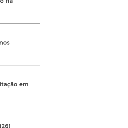
ço na
 nos
citação em
(26)