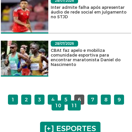
28/07/2026
Inter admite falha após apresentar
áudio de rede social em julgamento
no STJD
28/07/2026
CBAt faz apelo e mobiliza
comunidade esportiva para
encontrar maratonista Daniel do
Nascimento
1
2
3
4
5
6
7
8
9
10
11
[+] ESPORTES