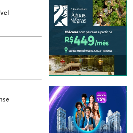
vel
nse