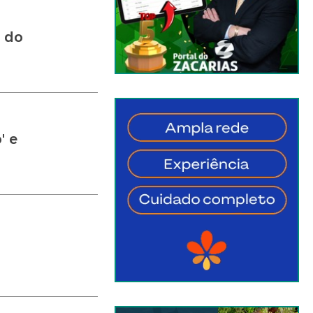
 do
' e