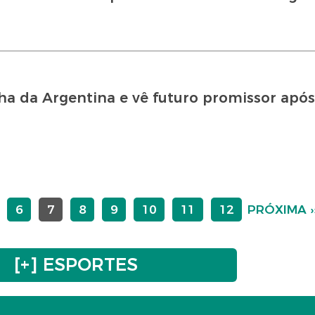
a da Argentina e vê futuro promissor após
6
7
8
9
10
11
12
PRÓXIMA ›
[+] ESPORTES