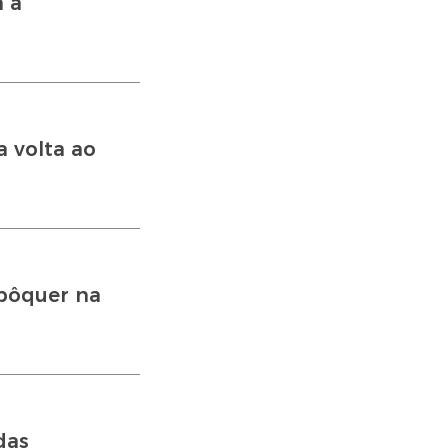
a a
a volta ao
pôquer na
das