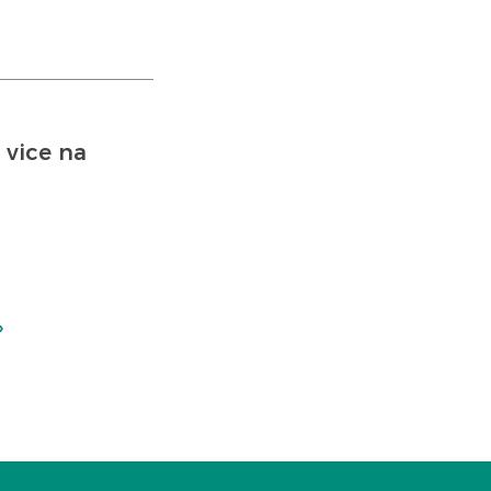
 vice na
›