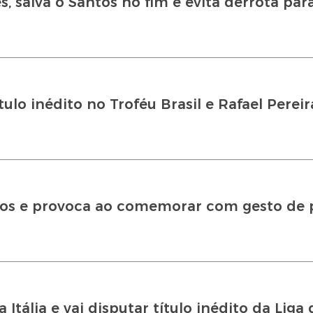
 salva o Santos no fim e evita derrota par
tulo inédito no Troféu Brasil e Rafael Pereir
os e provoca ao comemorar com gesto de 
Itália e vai disputar título inédito da Liga 