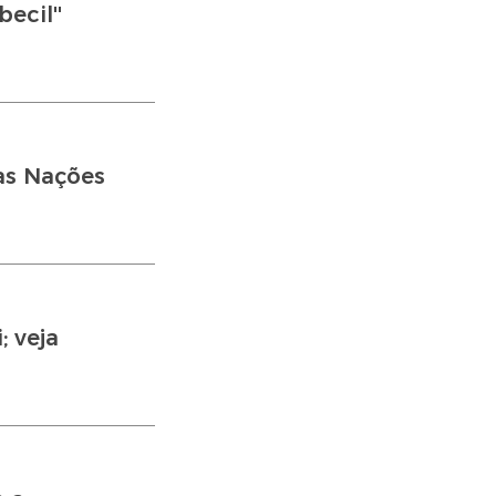
ecil''
as Nações
; veja