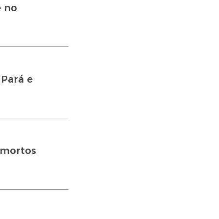
e no
 Pará e
 mortos