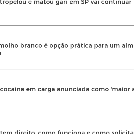
tropelou e matou gari em SP vai continuar 
olho branco é opção prática para um alm
a
a cocaína em carga anunciada como 'maior
tem direito, como funciona e como solicita