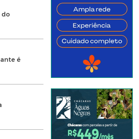
 do
lante é
a