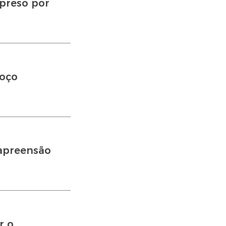
preso por
oço
 apreensão
r o