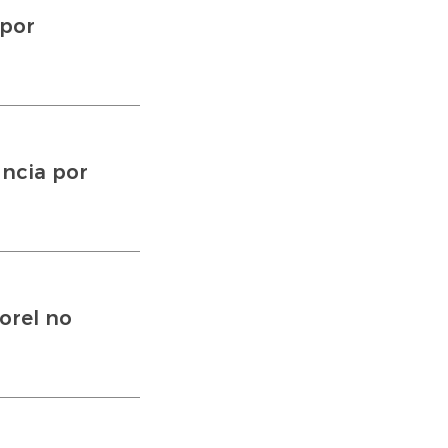
 por
úncia por
orel no