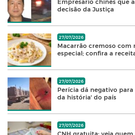
Empresário chinês que a
decisão da Justiça
27/07/2026
Macarrão cremoso com m
especial; confira a receit
27/07/2026
Perícia dá negativo par
da história' do país
27/07/2026
CNH gratuita: veja quem 