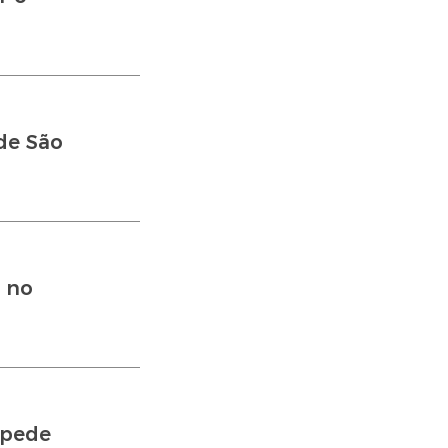
de São
A no
 pede