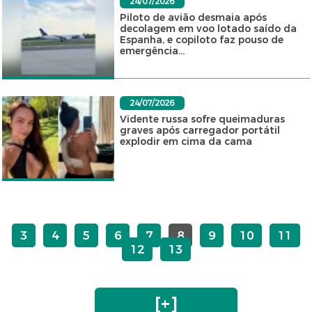
24/07/2026
Piloto de avião desmaia após
decolagem em voo lotado saído da
Espanha, e copiloto faz pouso de
emergência...
24/07/2026
Vidente russa sofre queimaduras
graves após carregador portátil
explodir em cima da cama
3
4
5
6
7
8
9
10
11
12
13
[+]