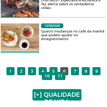
churrasco? Especialista esclarece e
faz alerta sobre os verdadeiros
vilões
15/06/2026
Quatro mudanças no café da manhã
que podem ajudar no
emagrecimento
1
2
3
4
5
6
7
8
9
10
11
[+] QUALIDADE
DE VIDA