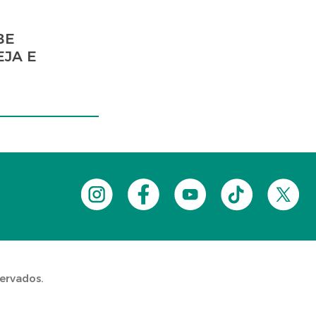
BE
EJA E
servados.