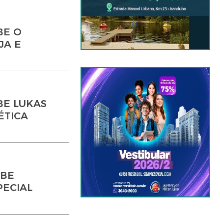
BE O
JA E
BE LUKAS
ÉTICA
EBE
PECIAL