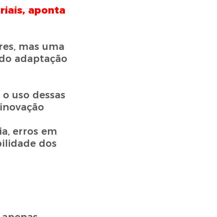
riais, aponta
ores, mas uma
ndo adaptação
 o uso dessas
 inovação
a, erros em
ilidade dos