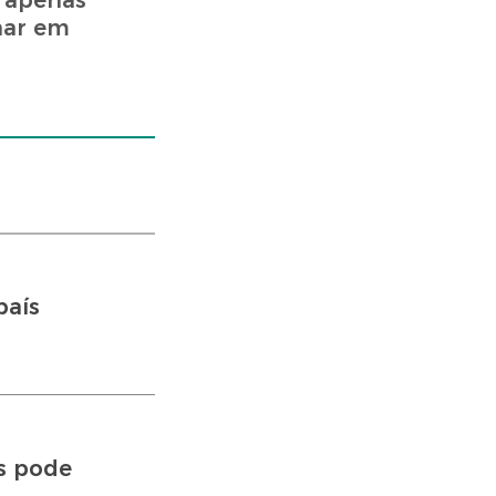
r apenas
har em
país
s pode