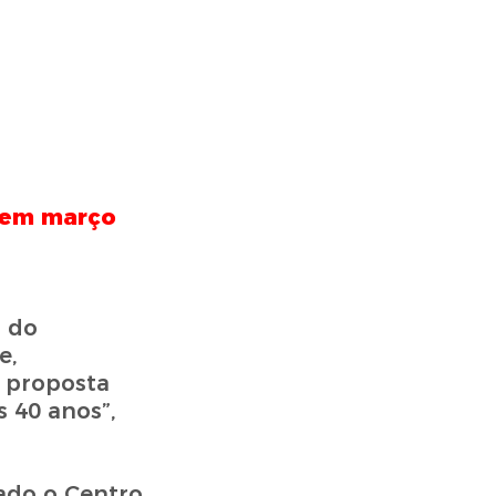
, em março
o do
e,
 proposta
 40 anos”,
ado o Centro