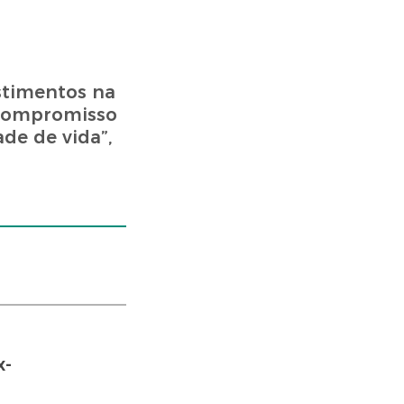
stimentos na
 compromisso
de de vida”,
x-