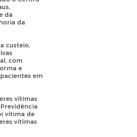
us,
e da
horia da
a custeio,
ivas
al, com
forma e
 pacientes em
eres vítimas
a Previdência
i vítima de
eres vítimas