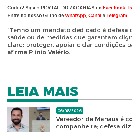
Curtiu? Siga o PORTAL DO ZACARIAS no
Facebook
,
Tw
Entre no nosso Grupo de
WhatApp
,
Canal
e
Telegram
“Tenho um mandato dedicado à defesa das
saúde ou de medidas que garantam dig
claro: proteger, apoiar e dar condições 
afirma Plínio Valério.
LEIA MAIS
06/08/2026
Vereador de Manaus é co
companheira; defesa diz 