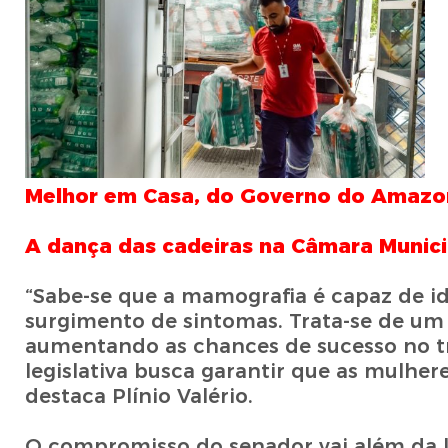
Melhor em Casa, do Governo do Amazon
A dança das cadeiras na Câmara Munici
“Sabe-se que a mamografia é capaz de id
surgimento de sintomas. Trata-se de um 
aumentando as chances de sucesso no t
legislativa busca garantir que as mulher
destaca Plínio Valério.
O compromisso do senador vai além da l