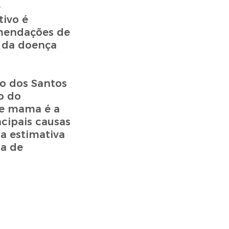
e
tivo é
omendações de
s da doença
o dos Santos
o do
 de mama é a
cipais causas
a estimativa
ia de