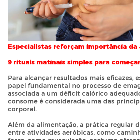
Especialistas reforçam importância d
9 rituais matinais simples para começa
Para alcançar resultados mais eficazes,
papel fundamental no processo de emagr
associada a um déficit calórico adequad
consome é considerada uma das principai
corporal.
Além da alimentação, a prática regular 
entre atividades aeróbicas, como caminh