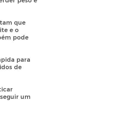
erder peso e
rtam que
te e o
mbém pode
ápida para
idos de
icar
 seguir um