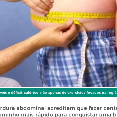
is e déficit calórico, não apenas de exercícios focados na reg
ordura abdominal acreditam que fazer cent
caminho mais rápido para conquistar uma b