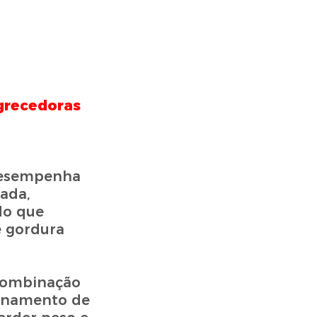
grecedoras
 desempenha
ada,
do que
e gordura
 combinação
einamento de