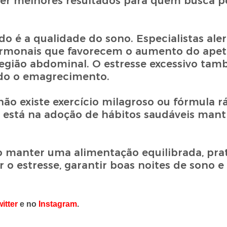
er melhores resultados para quem busca p
o é a qualidade do sono. Especialistas ale
rmonais que favorecem o aumento do apeti
egião abdominal. O estresse excessivo ta
ando o emagrecimento.
não existe exercício milagroso ou fórmula r
o está na adoção de hábitos saudáveis mant
o manter uma alimentação equilibrada, prat
r o estresse, garantir boas noites de sono e
itter
e no
Instagram
.