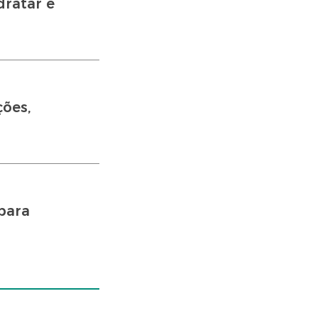
dratar e
ções,
para