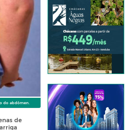
ião do abdômen.
enas de
arriga