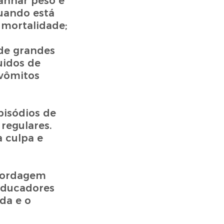
ganhar peso e
uando está
 mortalidade;
 de grandes
uidos de
vômitos
pisódios de
regulares.
 culpa e
abordagem
 educadores
da e o