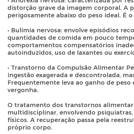
• Anorexia nervosa: caracterizada por re
distorção grave da imagem corporal. A
perigosamente abaixo do peso ideal. É o
• Bulimia nervosa: envolve episódios re
quantidades de comida em pouco tempo,
comportamentos compensatórios inadequ
autoinduzidos, uso de laxantes ou exercíci
• Transtorno da Compulsão Alimentar Per
ingestão exagerada e descontrolada, m
Frequentemente leva ao ganho de peso e
vergonha.
O tratamento dos transtornos alimenta
multidisciplinar, envolvendo psiquiatras,
físicos. A recuperação passa pela reest
próprio corpo.