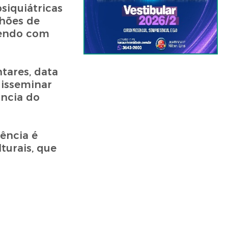
siquiátricas
lhões de
vendo com
tares, data
disseminar
ância do
ência é
turais, que