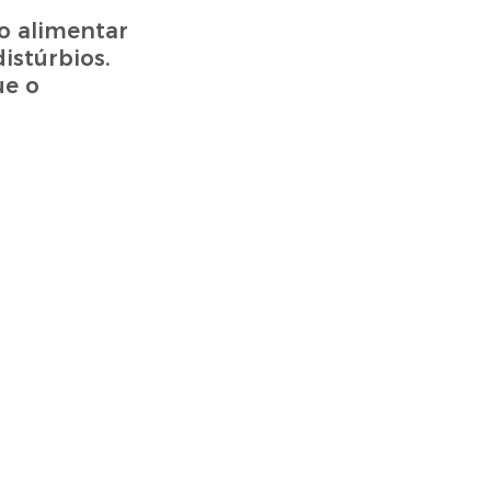
o alimentar
istúrbios.
ue o