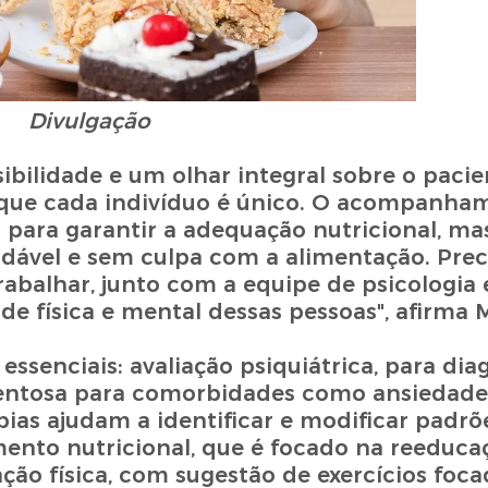
Divulgação
ibilidade e um olhar integral sobre o pacie
 que cada indivíduo é único. O acompanha
para garantir a adequação nutricional, ma
udável e sem culpa com a alimentação. Pre
abalhar, junto com a equipe de psicologia e
úde física e mental dessas pessoas", afirma 
essenciais: avaliação psiquiátrica, para dia
mentosa para comorbidades como ansiedade 
as ajudam a identificar e modificar padrõ
nto nutricional, que é focado na reeduca
tação física, com sugestão de exercícios foc