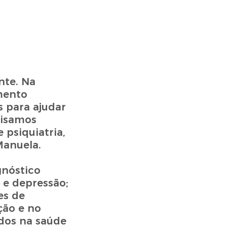
nte. Na
mento
s para ajudar
cisamos
 psiquiatria,
Manuela.
gnóstico
e depressão;
es de
ção e no
ados na saúde