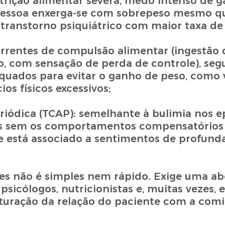
strição alimentar severa, medo intenso de 
 pessoa enxerga-se com sobrepeso mesmo q
 transtorno psiquiátrico com maior taxa de
correntes de compulsão alimentar (ingestão
 com sensação de perda de controle), seg
ados para evitar o ganho de peso, como 
os físicos excessivos;
iódica (TCAP): semelhante à bulimia nos e
as sem os comportamentos compensatórios 
 está associado a sentimentos de profunda
res não é simples nem rápido. Exige uma 
 psicólogos, nutricionistas e, muitas vezes,
ruturação da relação do paciente com a comi