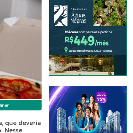
linar
, que deveria
. Nesse