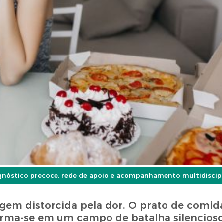
iagnóstico precoce, rede de apoio e acompanhamento multidiscip
agem distorcida pela dor. O prato de comida
forma-se em um campo de batalha silencioso