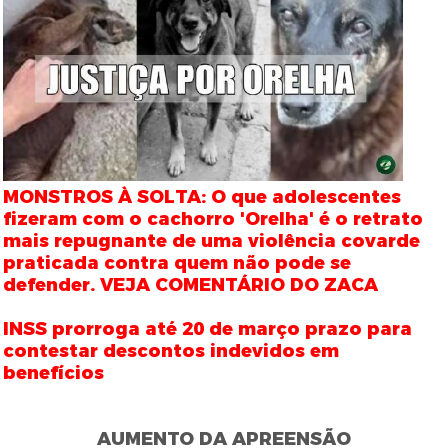
MONSTROS À SOLTA: O que adolescentes
fizeram com o cachorro 'Orelha' é o retrato
mais repugnante de uma violência covarde
praticada contra quem não pode se
defender. VEJA COMENTÁRIO DO ZACA
INSS prorroga até 20 de março prazo para
contestar descontos indevidos em
benefícios
AUMENTO DA APREENSÃO