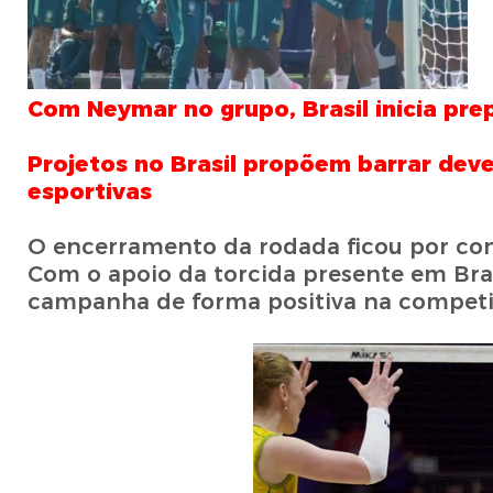
Com Neymar no grupo, Brasil inicia pr
Projetos no Brasil propõem barrar dev
esportivas
O encerramento da rodada ficou por cont
Com o apoio da torcida presente em Brasíl
campanha de forma positiva na competi