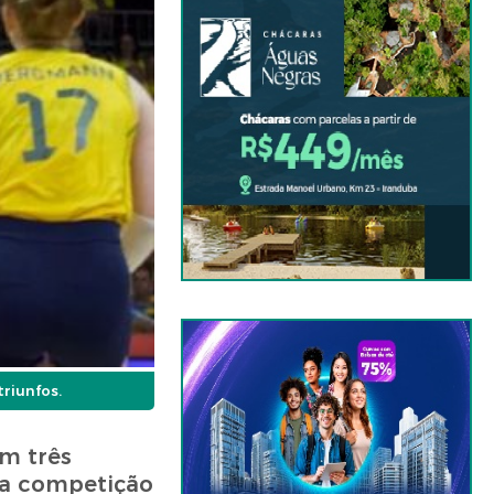
riunfos.
om três
 a competição