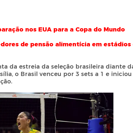
eparação nos EUA para a Copa do Mundo
edores de pensão alimentícia em estádios
a da estreia da seleção brasileira diante d
ia, o Brasil venceu por 3 sets a 1 e iniciou
ção.