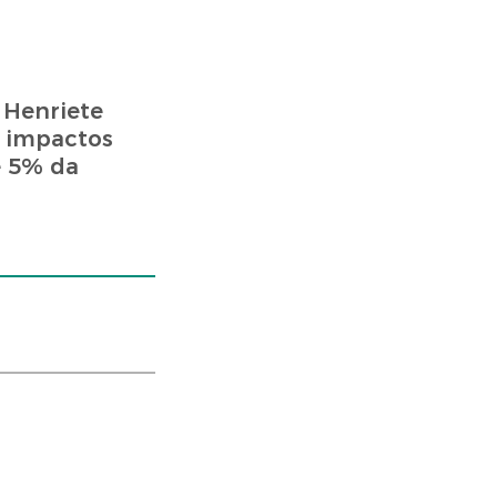
 Henriete
s impactos
e 5% da