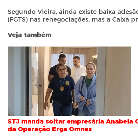
Segundo Vieira, ainda existe baixa ades
(FGTS) nas renegociações, mas a Caixa pr
Veja também
STJ manda soltar empresária Anabela C
da Operação Erga Omnes