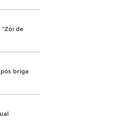
''Zói de
pós briga
ual