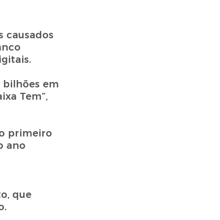
os causados
anco
gitais.
9 bilhões em
ixa Tem”,
no primeiro
o ano
o, que
o.