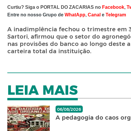
Curtiu? Siga o PORTAL DO ZACARIAS no
Facebook
,
Tw
Entre no nosso Grupo de
WhatApp
,
Canal
e
Telegram
A inadimplência fechou o trimestre em 3
Sartori, afirmou que o setor do agroneg
nas provisões do banco ao longo deste a
carteira total da instituição.
LEIA MAIS
06/08/2026
A pedagogia do caos or