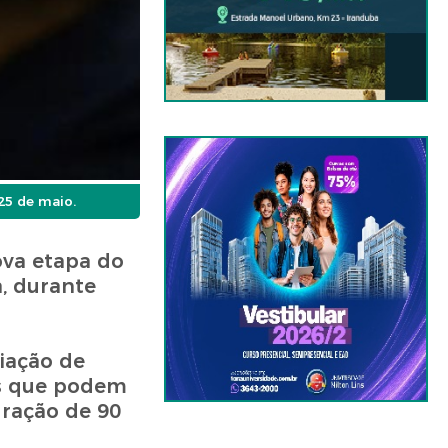
25 de maio.
ova etapa do
a, durante
iação de
os que podem
uração de 90