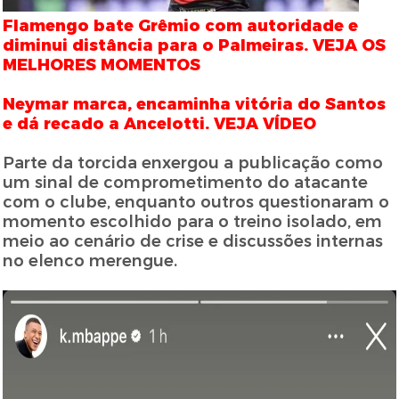
Flamengo bate Grêmio com autoridade e
diminui distância para o Palmeiras. VEJA OS
MELHORES MOMENTOS
Neymar marca, encaminha vitória do Santos
e dá recado a Ancelotti. VEJA VÍDEO
Parte da torcida enxergou a publicação como
um sinal de comprometimento do atacante
com o clube, enquanto outros questionaram o
momento escolhido para o treino isolado, em
meio ao cenário de crise e discussões internas
no elenco merengue.