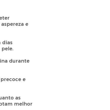
eter
 aspereza e
 dias
 pele.
tina durante
 precoce e
uanto as
aptam melhor