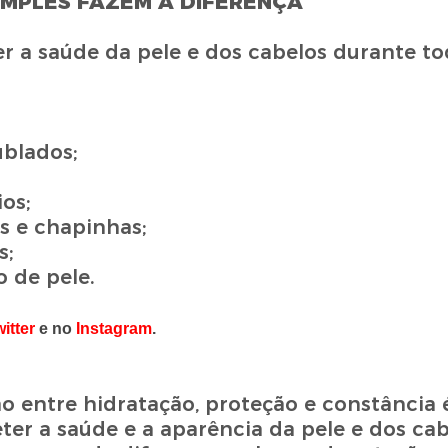
IMPLES FAZEM A DIFERENÇA
a saúde da pele e dos cabelos durante tod
ublados;
os;
s e chapinhas;
s;
 de pele.
itter
e no
Instagram
.
 entre hidratação, proteção e constância 
r a saúde e a aparência da pele e dos cab