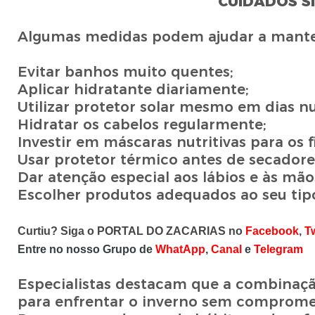
CUIDADOS S
Algumas medidas podem ajudar a manter 
Evitar banhos muito quentes;
Aplicar hidratante diariamente;
Utilizar protetor solar mesmo em dias n
Hidratar os cabelos regularmente;
Investir em máscaras nutritivas para os fi
Usar protetor térmico antes de secadore
Dar atenção especial aos lábios e às mão
Escolher produtos adequados ao seu tipo
Curtiu? Siga o PORTAL DO ZACARIAS no
Facebook
,
Tw
Entre no nosso Grupo de
WhatApp
,
Canal
e
Telegram
Especialistas destacam que a combinação
para enfrentar o inverno sem compromete