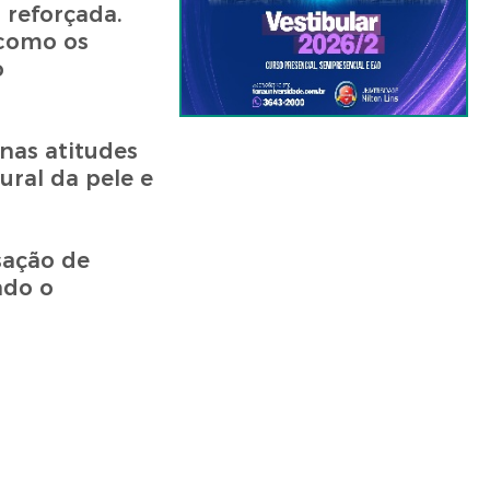
 reforçada.
 como os
o
nas atitudes
ral da pele e
sação de
ndo o