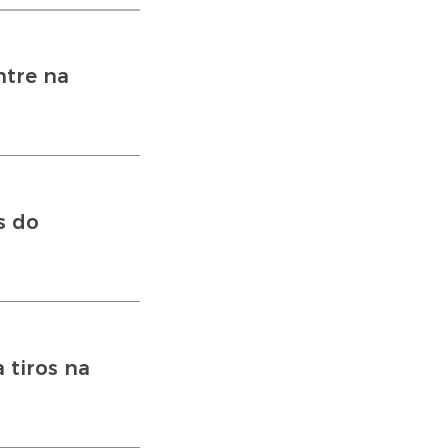
ntre na
s do
 tiros na