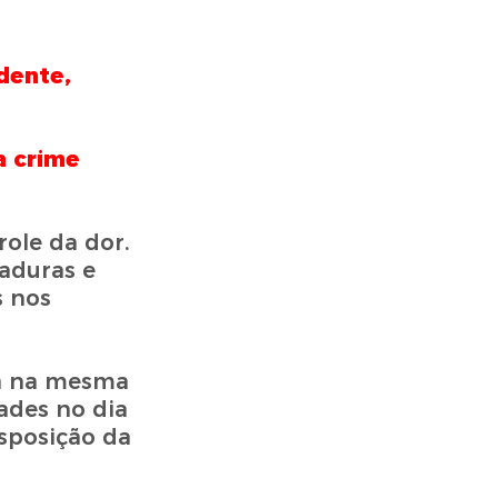
dente,
a crime
ole da dor.
aduras e
s nos
va na mesma
dades no dia
sposição da