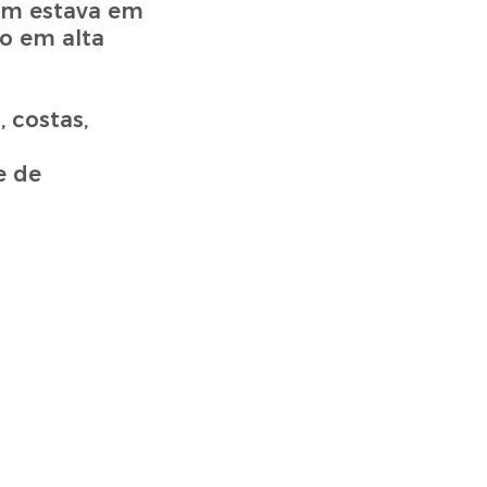
vem estava em
do em alta
 costas,
o
e de