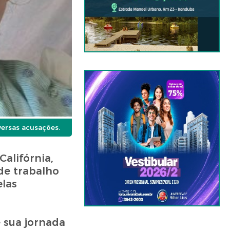
versas acusações.
alifórnia,
de trabalho
elas
 sua jornada