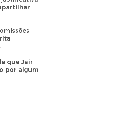
partilhar
Comissões
rita
.
e que Jair
do por algum