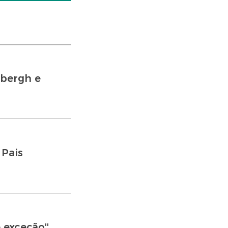
dbergh e
 Pais
 exceção''