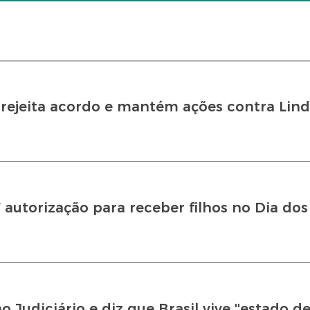
 rejeita acordo e mantém ações contra Lin
 autorização para receber filhos no Dia dos
udiciário e diz que Brasil vive ''estado de