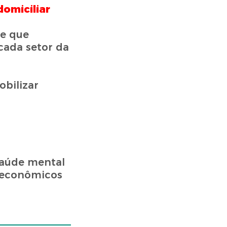
omiciliar
e que
cada setor da
obilizar
saúde mental
 econômicos