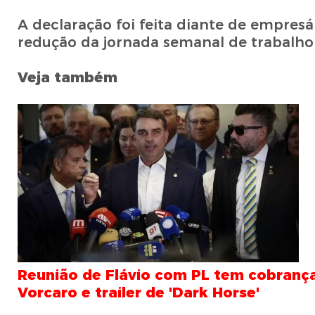
A declaração foi feita diante de empres
redução da jornada semanal de trabalho 
Veja também
Reunião de Flávio com PL tem cobranç
Vorcaro e trailer de 'Dark Horse'