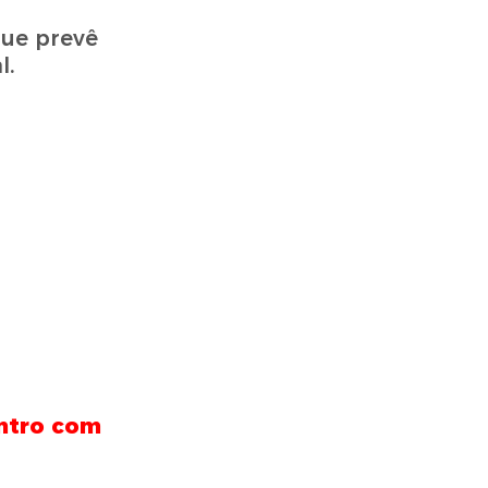
que prevê
l.
ontro com