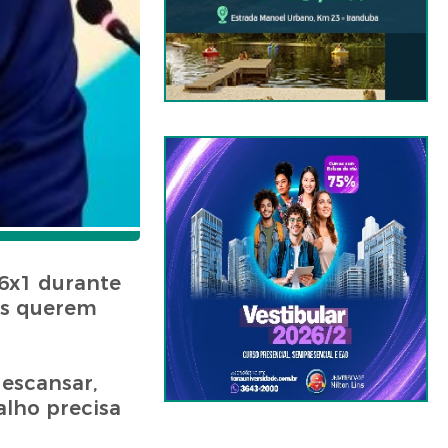
 6x1 durante
es querem
descansar,
alho precisa