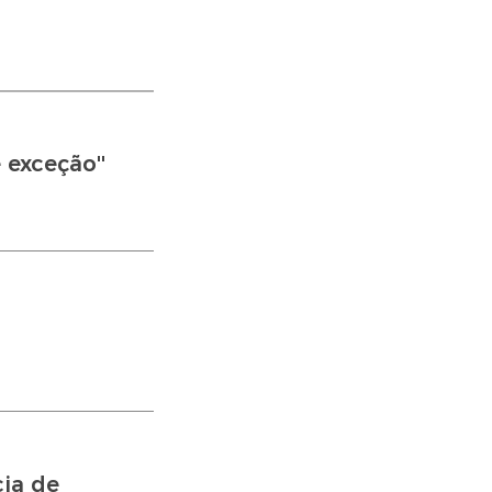
 exceção''
ia de