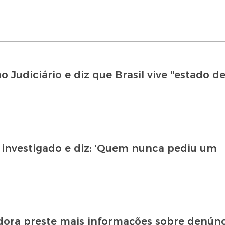
udiciário e diz que Brasil vive ''estado de
r investigado e diz: 'Quem nunca pediu um
ora preste mais informações sobre denúnc