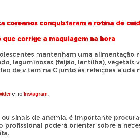
za coreanos conquistaram a rotina de cui
ó que corrige a maquiagem na hora
lescentes mantenham uma alimentação ric
, leguminosas (feijão, lentilha), vegetais 
estão de vitamina C junto às refeições ajuda
itter
e no
Instagram
.
ou sinais de anemia, é importante procur
o profissional poderá orientar sobre a nec
eta.