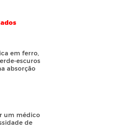
dados
a em ferro,
verde-escuros
 na absorção
ar um médico
essidade de