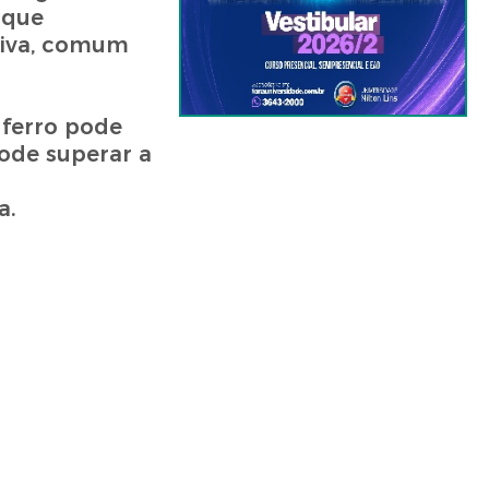
 que
riva, comum
 ferro pode
ode superar a
a.