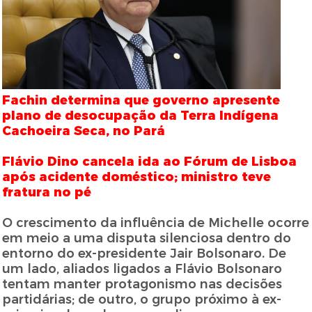
Fachin determina que governo apresente
plano de desocupação da Terra Indígena
Cachoeira Seca, no Pará
Flávio Dino cancela ida ao Fórum de Lisboa
após acidente doméstico; ministro teve
fratura no pé
O crescimento da influência de Michelle ocorre
em meio a uma disputa silenciosa dentro do
entorno do ex-presidente Jair Bolsonaro. De
um lado, aliados ligados a Flávio Bolsonaro
tentam manter protagonismo nas decisões
partidárias; de outro, o grupo próximo à ex-