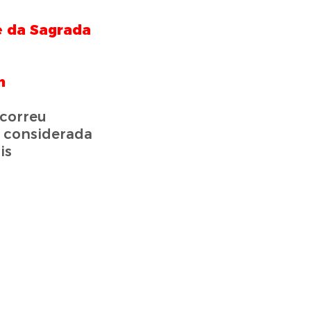
e da Sagrada
m
rcorreu
, considerada
is