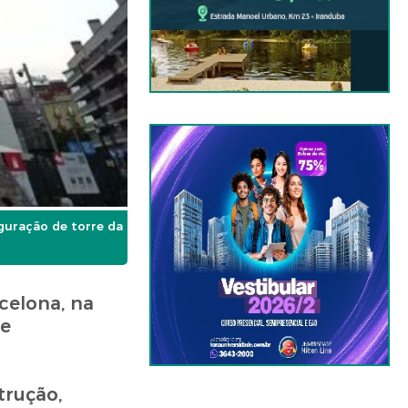
guração de torre da
celona, na
ue
trução,