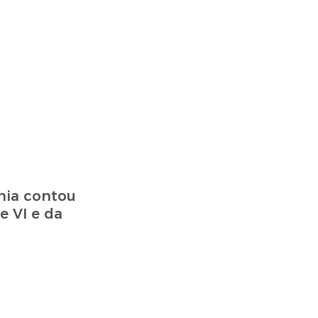
nia contou
e VI e da