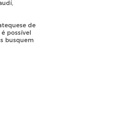
udí,
catequese de
 é possível
ais busquem