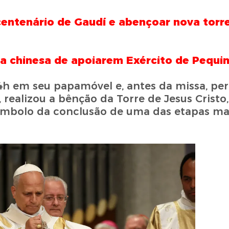
centenário de Gaudí e abençoar nova torr
a chinesa de apoiarem Exército de Pequi
14h em seu papamóvel e, antes da missa, pe
, realizou a bênção da Torre de Jesus Cristo
ímbolo da conclusão de uma das etapas ma